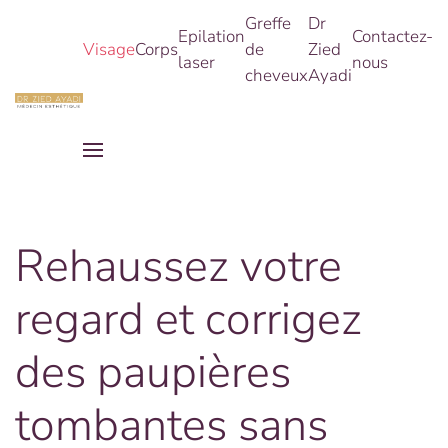
Greffe
Dr
Epilation
Contactez-
Visage
Corps
de
Zied
Skip
laser
nous
cheveux
Ayadi
to
main
content
Rehaussez votre
regard et corrigez
des paupières
tombantes sans